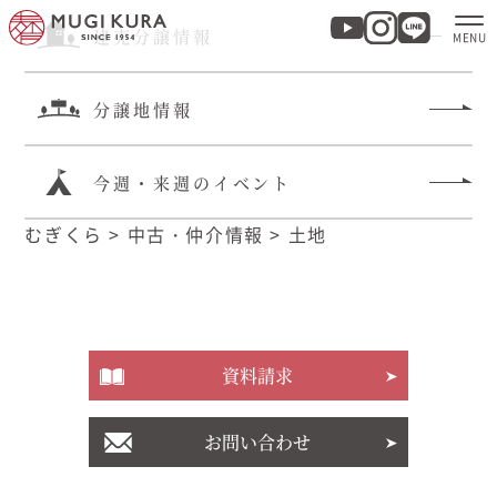
建売分譲情報
分譲地情報
ホーム
分譲地・建売情報
今週・来週のイベント
むぎくら
>
中古・仲介情報
>
土地
モデルハウス
商品紹介
資料請求
実例集・お客様の声
お問い合わせ
家づくりについて