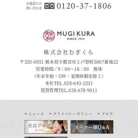
0120-37-1806
お電話での
むぎくらについて
問い合わせ
ニュース
ブログ
イベント
株式会社むぎくら
〒320-0051 栃木県宇都宮市上戸祭町3007番地22
オーナー様Q&A
営業時間／9：00〜18：00 無休
（年末年始・GW・夏期休暇を除く）
本社TEL.028-643-2331
資料請求
賃貸管理TEL.028-678-9011
お問い合わせ
0120-37-
ニュース
プライバシーポリシー
ブログ
お電話での
お問い合わ
1806
せ