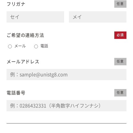
フリガナ
任意
むぎくらについて
ニュース
ブログ
ご希望の連絡方法
必須
メール
電話
イベント
メールアドレス
任意
オーナー様Q&A
資料請求
電話番号
任意
お問い合わせ
0120-37-
お電話での
お問い合わ
1806
せ