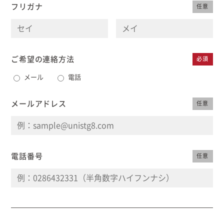
フリガナ
任意
むぎくらについて
ニュース
ブログ
ご希望の連絡方法
必須
メール
電話
イベント
メールアドレス
任意
オーナー様Q&A
資料請求
電話番号
任意
お問い合わせ
0120-37-
お電話での
お問い合わ
1806
せ