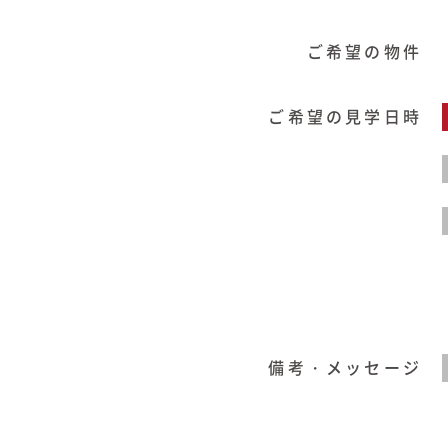
商品紹介
ご希望の物件
商品一覧
ご希望の見学日時
コノイエ（規格）
- Momore
- Piatta
- 平屋の家
アトリエ（注文）
EDIT HOUSE
備考・メッセージ