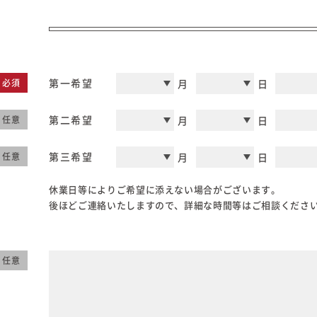
在来工法の仕様と性能
EDIT HOUSE
標準設備
アフターメンテナンス
第一希望
月
日
必須
イベント情報
ニュース
第二希望
月
日
任意
ブログ
第三希望
月
日
任意
プライバシーポリシー
休業日等によりご希望に添えない場合がございます。
後ほどご連絡いたしますので、詳細な時間等はご相談くださ
任意