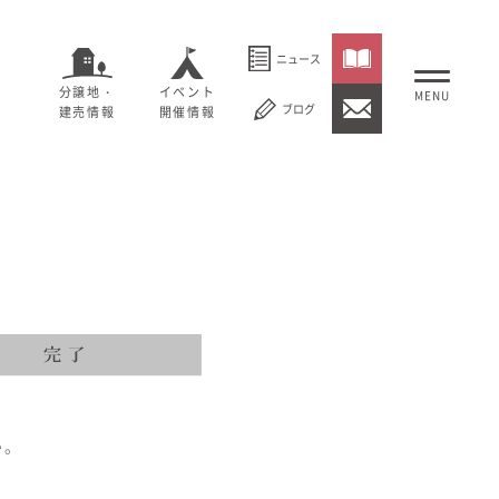
ニュース
分譲地・
イベント
ブログ
建売情報
開催情報
いること
セージ
むぎくらについて
概要
大切にしていること
社長メッセージ
理念
会社概要
紹介
経営理念
い。
事業紹介
情報
採用情報