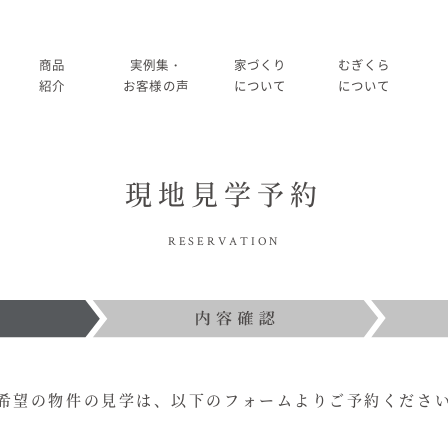
商品
実例集・
家づくり
むぎくら
紹介
お客様の声
について
について
商品一覧
暮らし方紹介
家づくりの流れ
大切にして
現地見学予約
コノイエ（規格）
施工事例
在来工法の仕様と性能
社長メッ
実例集・お客様の声
RESERVATION
Momore
お客様の声
標準設備
会社
暮らし方紹介
施工事例
Piatta
アフターメンテナンス
経営
お客様の声
平屋の家
事業
家づくりについて
希望の物件の見学は、
以下のフォームよりご予約くださ
アトリエ（注文）
採用
家づくりの流れ