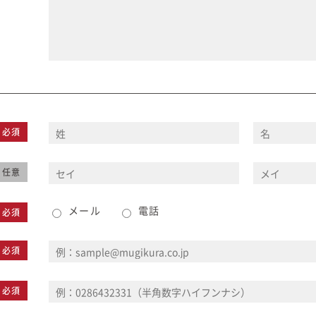
必須
任意
メール
電話
必須
必須
必須