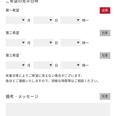
ご希望の見学日時
むぎくらについて
第一希望
必須
月
日
時〜
ニュース
ブログ
第二希望
任意
イベント
月
日
時〜
第三希望
任意
オーナー様Q&A
月
日
時〜
資料請求
休業日等によりご希望に添えない場合がございます。
後ほどご連絡いたしますので、詳細な時間等はご相談ください。
お問い合わせ
0120-37-
備考・メッセージ
任意
お電話での
お問い合わ
1806
せ