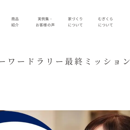
商品
実例集・
家づくり
むぎくら
紹介
お客様の声
について
について
商品一覧
暮らし方紹介
家づくりの流れ
大切にして
ーワードラリー最終ミッショ
コノイエ（規格）
施工事例
在来工法の仕様と性能
社長メッ
実例集・お客様の声
Momore
お客様の声
標準設備
会社
暮らし方紹介
施工事例
Piatta
アフターメンテナンス
経営
お客様の声
平屋の家
事業
家づくりについて
アトリエ（注文）
採用
家づくりの流れ