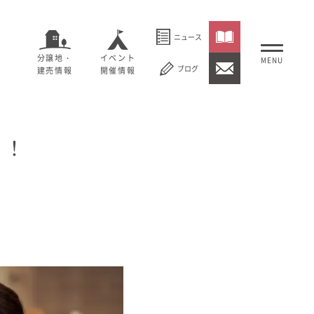
ニュース
分譲地・
イベント
ブログ
建売情報
開催情報
いること
ン！
セージ
むぎくらについて
概要
大切にしていること
社長メッセージ
理念
会社概要
紹介
経営理念
事業紹介
情報
採用情報