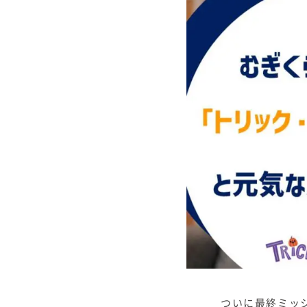
商品紹介
商品一覧
コノイエ（規格）
- Momore
- Piatta
- 平屋の家
アトリエ（注文）
EDIT HOUSE
ついに最終ミッ