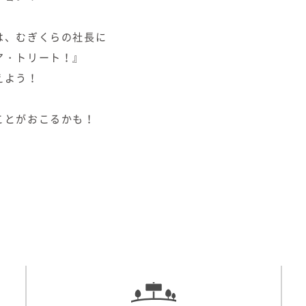
は、むぎくらの社長に
ア・トリート！』
えよう！
ことがおこるかも！