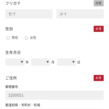
フリガナ
任意
むぎくらについて
ニュース
ブログ
性別
必須
男性
女性
イベント
生年月日
オーナー様Q&A
年
月
日
資料請求
ご住所
必須
お問い合わせ
郵便番号
0120-37-
お電話での
お問い合わ
1806
せ
都道府県・市町村・町域