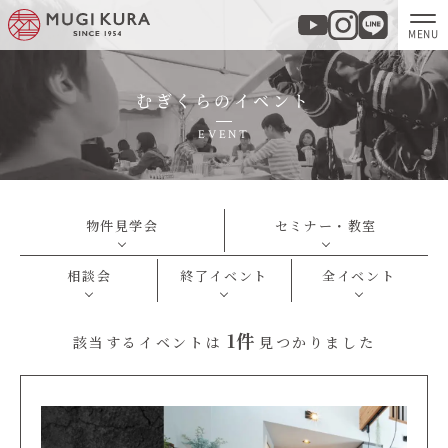
むぎくらのイベント
ホーム
EVENT
分譲地・建売情報
モデルハウス
物件見学会
セミナー・教室
相談会
終了イベント
全イベント
商品紹介
1件
該当するイベントは
見つかりました
実例集・お客様の声
家づくりについて