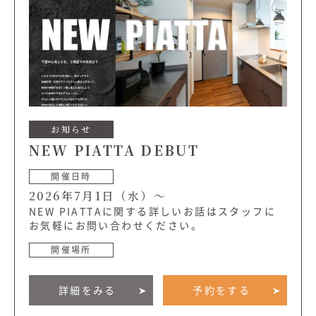
むぎくらについて
ニュース
ブログ
イベント
お知らせ
NEW PIATTA DEBUT
オーナー様Q&A
開催日時
2026年7月1日（水）～
資料請求
NEW PIATTAに関する詳しいお話はスタッフに
お気軽にお問い合わせください。
お問い合わせ
開催場所
0120-37-
お電話での
お問い合わ
詳細をみる
予約をする
1806
せ