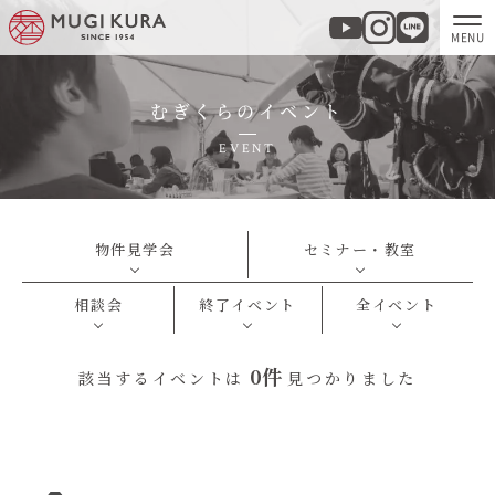
むぎくらのイベント
ホーム
EVENT
分譲地・建売情報
モデルハウス
物件見学会
セミナー・教室
相談会
終了イベント
全イベント
商品紹介
0件
該当するイベントは
見つかりました
実例集・お客様の声
家づくりについて