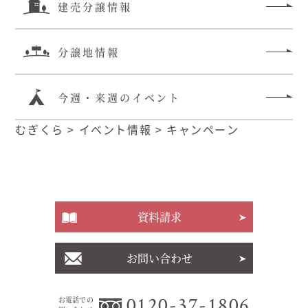
建売分譲情報
むぎくらについて
分譲地情報
ニュース
ブログ
今週・来週のイベント
イベント
むぎくら
>
イベント情報
>
キャンペーン
オーナー様Q&A
資料請求
資料請求
お問い合わせ
0120-37-
お問い合わせ
お電話での
お問い合わ
1806
せ
0120-37-1806
お電話での