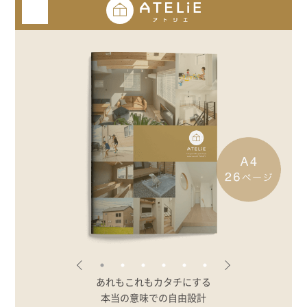
むぎくらについて
ニュース
ブログ
イベント
オーナー様Q&A
資料請求
お問い合わせ
0120-37-
お電話での
お問い合わ
あれもこれもカタチにする
1806
せ
本当の意味での自由設計