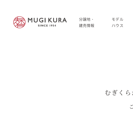
分譲地・
モデル
建売情報
ハウス
建売分譲情報
HOME
分譲地情報
分譲地・建売情報
中古・仲介情報
建売分譲情報
むぎくら
分譲地情報
中古・仲介情報
モデルハウス
モデルハウス一覧