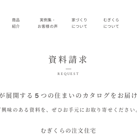
商品
実例集・
家づくり
むぎくら
紹介
お客様の声
について
について
商品一覧
暮らし方紹介
家づくりの流れ
大切にして
資料請求
コノイエ（規格）
施工事例
在来工法の仕様と性能
社長メッ
実例集・お客様の声
REQUEST
Momore
お客様の声
標準設備
会社
暮らし方紹介
が展開する５つの住まいの
カタログをお届
施工事例
Piatta
アフターメンテナンス
経営
お客様の声
ご興味のある資料を、
ぜひお手元にお取り寄せください
平屋の家
事業
家づくりについて
アトリエ（注文）
採用
むぎくらの注文住宅
家づくりの流れ