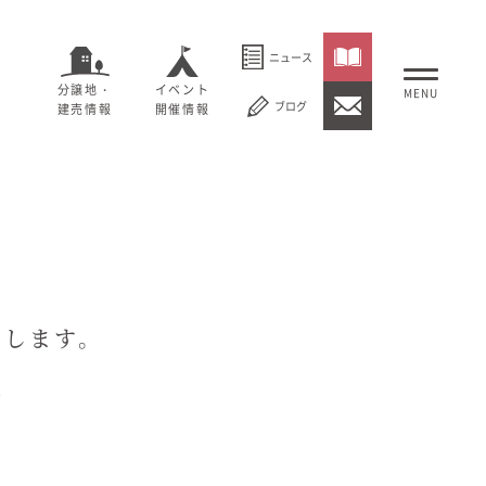
ニュース
分譲地・
イベント
ブログ
建売情報
開催情報
いること
セージ
むぎくらについて
概要
大切にしていること
けします。
社長メッセージ
理念
会社概要
。
紹介
経営理念
事業紹介
情報
採用情報