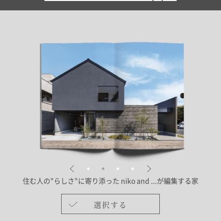
住む人の"らしさ"に寄り添った
niko and ...が編集する家