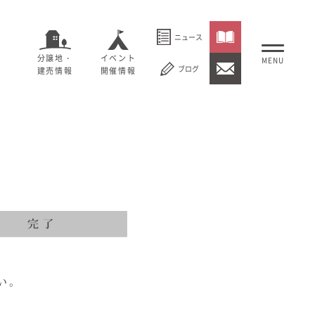
ニュース
分譲地・
イベント
ブログ
建売情報
開催情報
いること
セージ
むぎくらについて
概要
大切にしていること
社長メッセージ
理念
会社概要
紹介
経営理念
い。
事業紹介
情報
採用情報