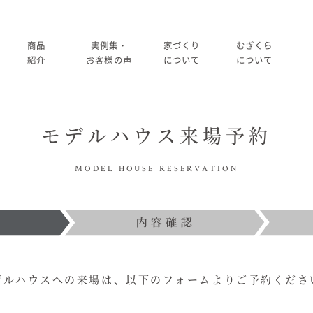
商品
実例集・
家づくり
むぎくら
紹介
お客様の声
について
について
商品一覧
暮らし方紹介
家づくりの流れ
大切にして
モデルハウス来場予約
コノイエ（規格）
施工事例
在来工法の仕様と性能
社長メッ
実例集・お客様の声
MODEL HOUSE RESERVATION
Momore
お客様の声
標準設備
会社
暮らし方紹介
施工事例
Piatta
アフターメンテナンス
経営
お客様の声
平屋の家
事業
家づくりについて
デルハウスへの来場は、
以下のフォームよりご予約くださ
アトリエ（注文）
採用
家づくりの流れ