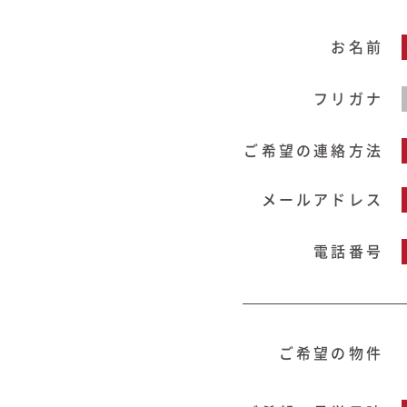
商品紹介
お名前
商品一覧
フリガナ
コノイエ（規格）
- Momore
ご希望の連絡方法
- Piatta
- 平屋の家
メールアドレス
アトリエ（注文）
EDIT HOUSE
電話番号
ご希望の物件