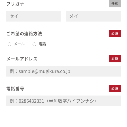
フリガナ
任意
むぎくらについて
ニュース
ブログ
ご希望の連絡方法
必須
メール
電話
イベント
メールアドレス
必須
オーナー様Q&A
資料請求
電話番号
必須
お問い合わせ
0120-37-
お電話での
お問い合わ
1806
せ