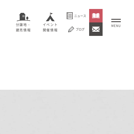
ニュース
分譲地・
イベント
ブログ
建売情報
開催情報
いること
セージ
むぎくらについて
概要
大切にしていること
社長メッセージ
理念
会社概要
紹介
経営理念
事業紹介
情報
採用情報