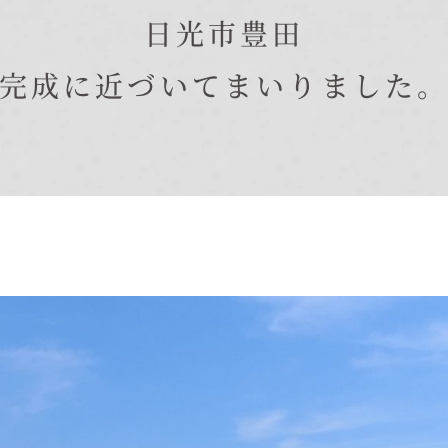
在来工法の仕様と性能
日光市豊田
EDIT HOUSE
標準設備
完成に近づいてまいりました
アフターメンテナンス
イベント情報
ニュース
ブログ
プライバシーポリシー