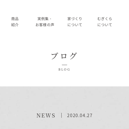
商品
実例集・
家づくり
むぎくら
紹介
お客様の声
について
について
商品一覧
暮らし方紹介
家づくりの流れ
大切にして
ブログ
コノイエ（規格）
施工事例
在来工法の仕様と性能
社長メッ
実例集・お客様の声
BLOG
Momore
お客様の声
標準設備
会社
暮らし方紹介
施工事例
Piatta
アフターメンテナンス
経営
お客様の声
平屋の家
事業
家づくりについて
NEWS
2020.04.27
アトリエ（注文）
採用
家づくりの流れ