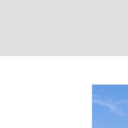
商品紹介
商品一覧
コノイエ（規格）
- Momore
- Piatta
- 平屋の家
アトリエ（注文）
EDIT HOUSE