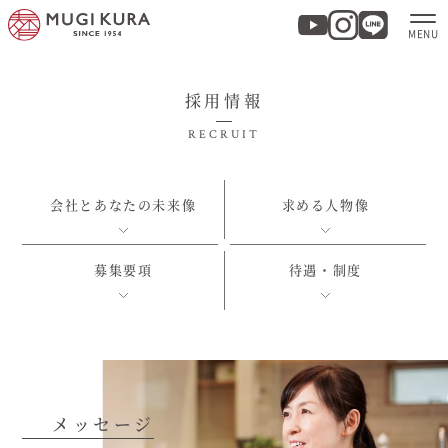
採用情報
ホーム
RECRUIT
分譲地・建売情報
会社とあなたの
未来像
求める人物像
モデルハウス
募集要項
待遇・制度
商品紹介
実例集・お客様の声
家づくりについて
メッセージ