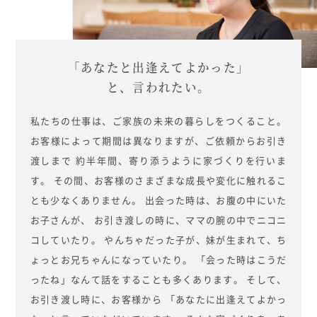
むぎくらについて
「あなたと出逢えてよかった」
ニュース
ブログ
と、言われたい。
イベント
私たちの仕事は、ご家族の未来の暮らしをつくること。
お客様によって期間は異なりますが、ご依頼からお引き
オーナー様Q&A
渡しまで
約半年間、寄り添うように家づくりを行いま
す。
その間、お客様のさまざまな成長や変化に触れるこ
資料請求
とも少なくありません。
出会った時は、お腹の中にいた
お子さんが、
お引き渡しの時に、ママの腕の中でニコニ
お問い合わせ
コしていたり。
やんちゃだった子が、妹が生まれて、ち
ょっとお兄ちゃんになっていたり。
「会った時はこうだ
0120-37-
お電話での
ったね」なんて話をすることも多くあります。
そして、
お問い合わ
1806
せ
お引き渡し時に、お客様から
「あなたに出逢えてよかっ