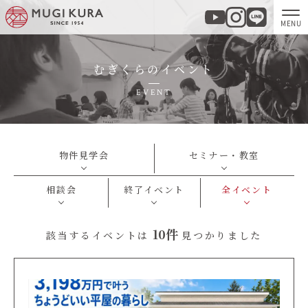
むぎくらのイベント
ホーム
EVENT
分譲地・建売情報
モデルハウス
物件見学会
セミナー・教室
相談会
終了イベント
全イベント
商品紹介
10件
該当するイベントは
見つかりました
実例集・お客様の声
家づくりについて