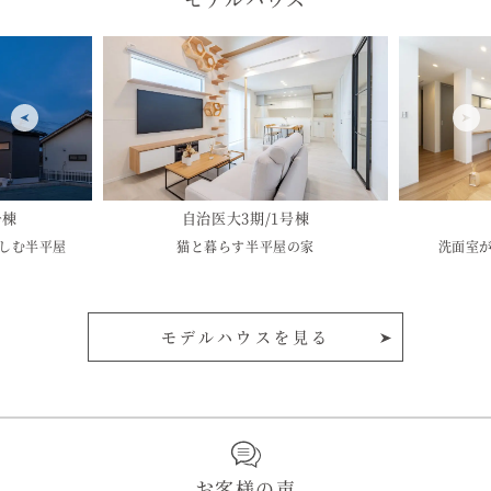
号棟
自治医大3期/1号棟
しむ半平屋
猫と暮らす半平屋の家
洗面室
モデルハウスを見る
お客様の声