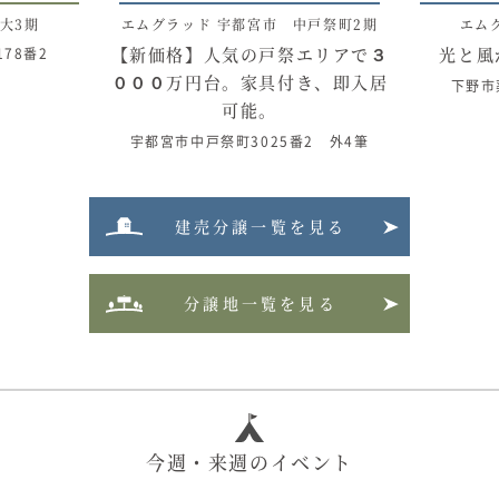
大3期
エムグラッド 宇都宮市 中戸祭町2期
エム
【新価格】人気の戸祭エリアで３
光と風
78番2
０００万円台。家具付き、即入居
下野市
可能。
宇都宮市中戸祭町3025番2 外4筆
建売分譲一覧を見る
分譲地一覧を見る
今週・来週のイベント