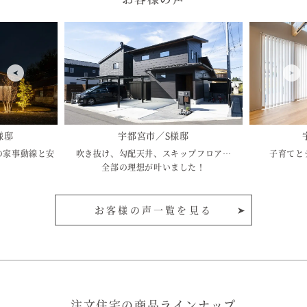
様邸
宇都宮市／S様邸
の家事動線と安
吹き抜け、勾配天井、スキップフロア…
子育てと
全部の理想が叶いました！
お客様の声一覧を見る
注文住宅の商品ラインナップ