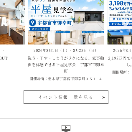
水）～
2026年8月1日（土）～8月23日（日）
2026年8
BUT
洗う・干す・しまうがラクになる。家事動
3,198万
線を体感できる平屋見学会｜宇都宮市御幸
し
町
開催場所：
開催場所：栃木県宇都宮市御幸町３５１−４
イベント情報一覧を見る