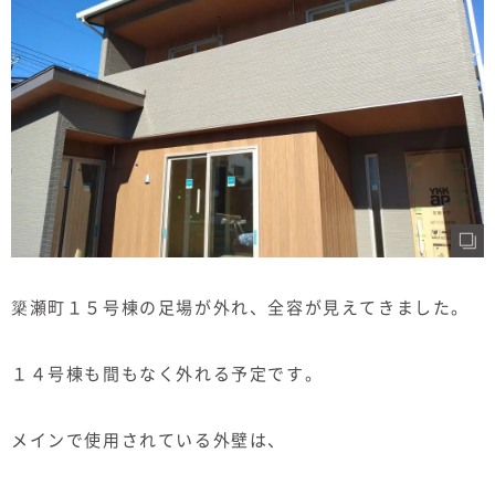
むぎくらについて
ニュース
ブログ
イベント
オーナー様Q&A
簗瀬町１５号棟の足場が外れ、全容が見えてきました。
資料請求
お問い合わせ
１４号棟も間もなく外れる予定です。
0120-37-
お電話での
メインで使用されている外壁は、
お問い合わ
1806
せ