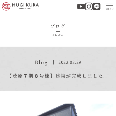
ブログ
ホーム
BLOG
分譲地・建売情報
モデルハウス
Blog
2022.03.29
商品紹介
【茂原７期８号棟】建物が完成しました。
実例集・お客様の声
家づくりについて