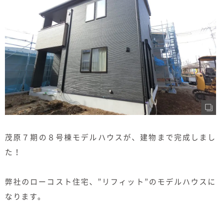
むぎくらについて
ニュース
ブログ
イベント
オーナー様Q&A
茂原７期の８号棟モデルハウスが、建物まで完成しまし
資料請求
た！
お問い合わせ
弊社のローコスト住宅、”リフィット”のモデルハウスに
0120-37-
お電話での
なります。
お問い合わ
1806
せ