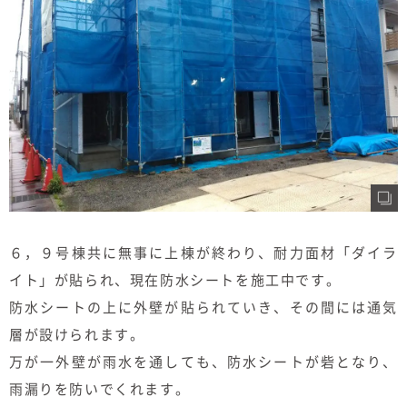
むぎくらについて
ニュース
ブログ
イベント
オーナー様Q&A
６，９号棟共に無事に上棟が終わり、耐力面材「ダイラ
資料請求
イト」が貼られ、現在防水シートを施工中です。
お問い合わせ
防水シートの上に外壁が貼られていき、その間には通気
層が設けられます。
0120-37-
お電話での
万が一外壁が雨水を通しても、防水シートが砦となり、
お問い合わ
1806
せ
雨漏りを防いでくれます。