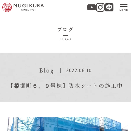
ブログ
ホーム
BLOG
分譲地・建売情報
モデルハウス
Blog
2022.06.10
商品紹介
【簗瀬町６，９号棟】防水シートの施工中
実例集・お客様の声
家づくりについて