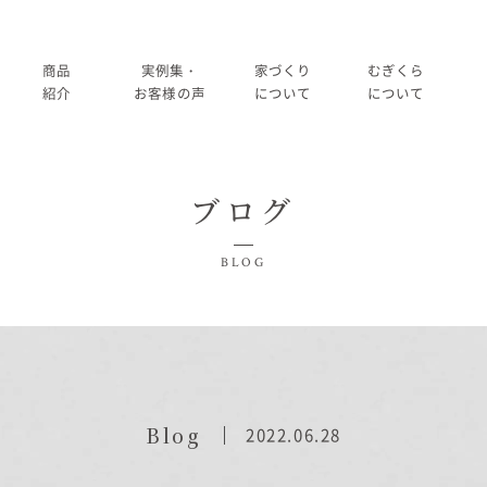
商品
実例集・
家づくり
むぎくら
紹介
お客様の声
について
について
商品一覧
暮らし方紹介
家づくりの流れ
大切にして
ブログ
コノイエ（規格）
施工事例
在来工法の仕様と性能
社長メッ
実例集・お客様の声
BLOG
Momore
お客様の声
標準設備
会社
暮らし方紹介
施工事例
Piatta
アフターメンテナンス
経営
お客様の声
平屋の家
事業
家づくりについて
Blog
2022.06.28
アトリエ（注文）
採用
家づくりの流れ