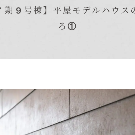
在来工法の仕様と性能
７期９号棟】平屋モデルハウス
EDIT HOUSE
標準設備
ろ①
アフターメンテナンス
イベント情報
ニュース
ブログ
プライバシーポリシー