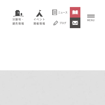
ニュース
分譲地・
イベント
ブログ
建売情報
開催情報
いること
セージ
むぎくらについて
概要
大切にしていること
社長メッセージ
理念
会社概要
紹介
経営理念
事業紹介
情報
採用情報