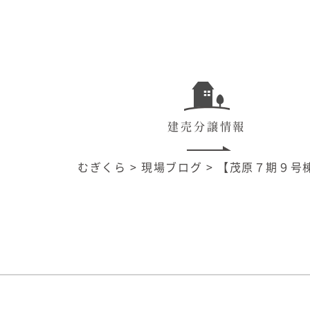
建売分譲情報
むぎくら
>
現場ブログ
>
【茂原７期９号