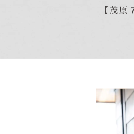
【茂原
商品紹介
商品一覧
コノイエ（規格）
- Momore
- Piatta
- 平屋の家
アトリエ（注文）
EDIT HOUSE