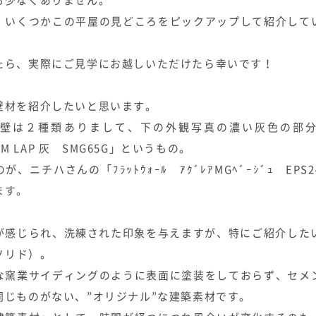
も少なくありません。
、いくつかこの平屋の見どころをピックアップして紹介して
たら、実際にご見学にお越しいただけたら幸いです！
壁材を紹介したいと思います。
壁は２種類ありまして、下の外観写真の濃い灰色の部分
e-M LAP 灰 SMG65G」というもの。
、ニチハさんの「ﾌﾗｯﾄｳｫｰﾙ ｱｸﾞﾚｱMGﾍﾞｰｼﾞｭ EPS
ます。
が感じられ、洗練された印象を与えますが、特にご紹介したい
（ソリド）。
な窯業サイディングのように表面に塗装をしておらず、セメ
同じものがない、”オリジナル”な建築素材です。