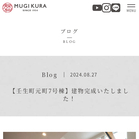
ブログ
ホーム
BLOG
分譲地・建売情報
モデルハウス
Blog
2024.08.27
商品紹介
【壬生町元町7号棟】建物完成いたしまし
た！
実例集・お客様の声
家づくりについて