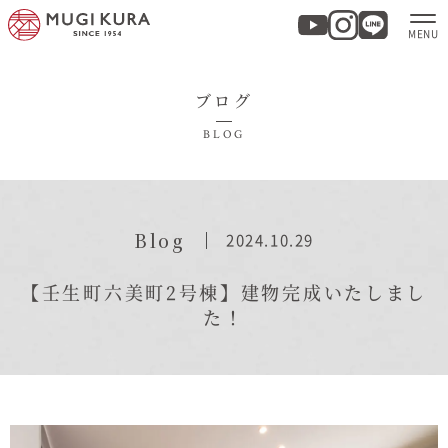
ブログ
ホーム
BLOG
分譲地・建売情報
モデルハウス
Blog
2024.10.29
商品紹介
【壬生町六美町2号棟】建物完成いたしまし
た！
実例集・お客様の声
家づくりについて