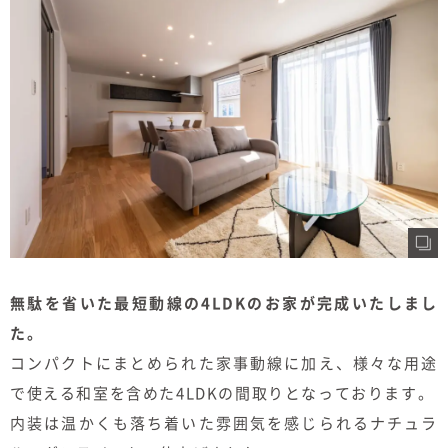
むぎくらについて
ニュース
ブログ
イベント
オーナー様Q&A
資料請求
無駄を省いた最短動線の4LDKのお家が完成いたしまし
た。
お問い合わせ
コンパクトにまとめられた家事動線に加え、様々な用途
0120-37-
お電話での
で使える和室を含めた4LDKの間取りとなっております。
お問い合わ
1806
せ
内装は温かくも落ち着いた雰囲気を感じられるナチュラ