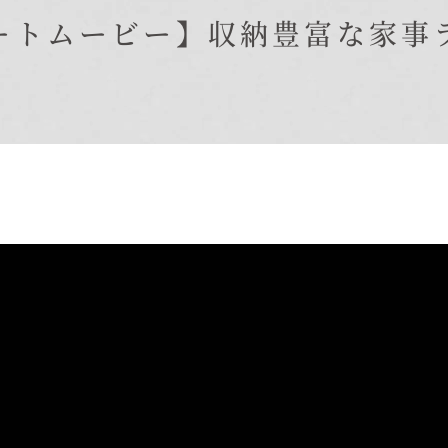
在来工法の仕様と性能
ートムービー】収納豊富な家事
EDIT HOUSE
標準設備
アフターメンテナンス
イベント情報
ニュース
ブログ
プライバシーポリシー