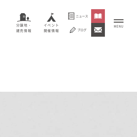
ニュース
分譲地・
イベント
ブログ
建売情報
開催情報
いること
セージ
むぎくらについて
概要
大切にしていること
社長メッセージ
理念
会社概要
紹介
経営理念
事業紹介
情報
採用情報