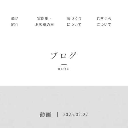
商品
実例集・
家づくり
むぎくら
紹介
お客様の声
について
について
商品一覧
暮らし方紹介
家づくりの流れ
大切にして
ブログ
コノイエ（規格）
施工事例
在来工法の仕様と性能
社長メッ
実例集・お客様の声
BLOG
Momore
お客様の声
標準設備
会社
暮らし方紹介
施工事例
Piatta
アフターメンテナンス
経営
お客様の声
平屋の家
事業
家づくりについて
動画
2025.02.22
アトリエ（注文）
採用
家づくりの流れ