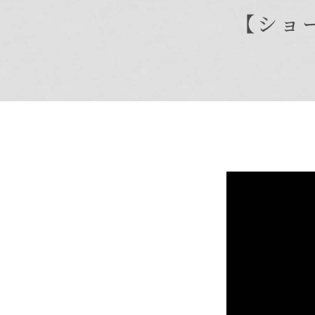
【ショ
商品紹介
商品一覧
コノイエ（規格）
- Momore
- Piatta
- 平屋の家
アトリエ（注文）
EDIT HOUSE