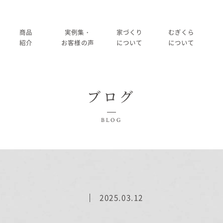
商品
実例集・
家づくり
むぎくら
紹介
お客様の声
について
について
商品一覧
暮らし方紹介
家づくりの流れ
大切にして
ブログ
コノイエ（規格）
施工事例
在来工法の仕様と性能
社長メッ
実例集・お客様の声
BLOG
Momore
お客様の声
標準設備
会社
暮らし方紹介
施工事例
Piatta
アフターメンテナンス
経営
お客様の声
平屋の家
事業
家づくりについて
2025.03.12
アトリエ（注文）
採用
家づくりの流れ