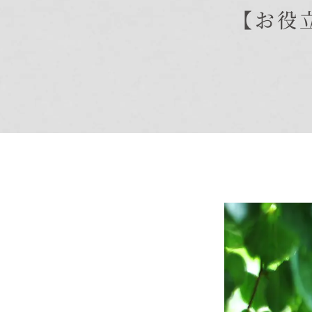
【お役
商品紹介
商品一覧
コノイエ（規格）
- Momore
- Piatta
- 平屋の家
アトリエ（注文）
EDIT HOUSE