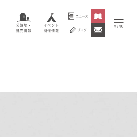
ニュース
分譲地・
イベント
ブログ
建売情報
開催情報
いること
セージ
むぎくらについて
概要
大切にしていること
社長メッセージ
理念
会社概要
紹介
経営理念
事業紹介
情報
採用情報