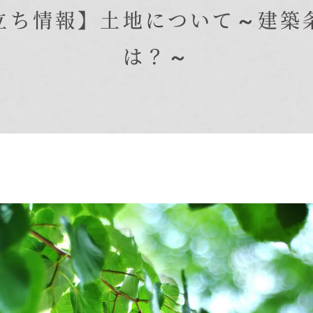
立ち情報】土地について～建築
在来工法の仕様と性能
EDIT HOUSE
標準設備
は？～
アフターメンテナンス
イベント情報
ニュース
ブログ
プライバシーポリシー