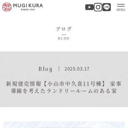
ブログ
ホーム
BLOG
分譲地・建売情報
モデルハウス
Blog
2025.03.17
商品紹介
新規建売情報【小山市中久喜11号棟】
家事
導線を考えたランドリールームのある家
実例集・お客様の声
家づくりについて