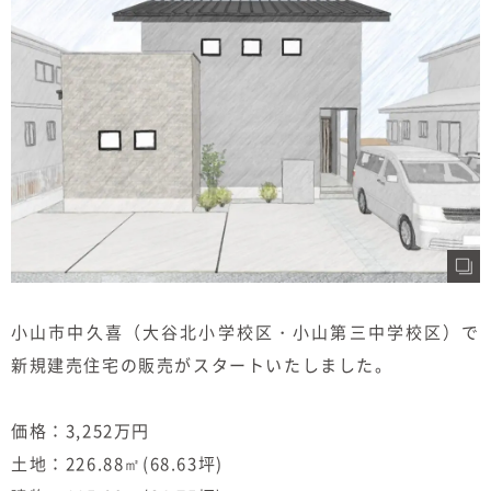
むぎくらについて
ニュース
ブログ
イベント
オーナー様Q&A
資料請求
小山市中久喜（大谷北小学校区・小山第三中学校区）で
新規建売住宅の販売がスタートいたしました。
お問い合わせ
0120-37-
お電話での
価格：3,252万円
お問い合わ
1806
せ
土地：226.88㎡(68.63坪)