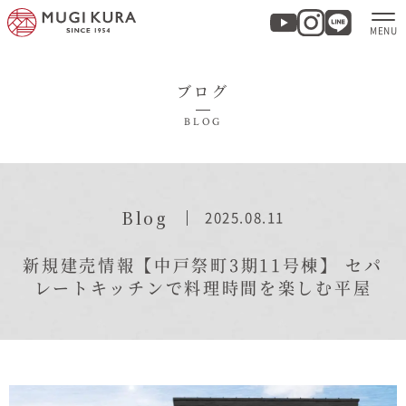
ブログ
ホーム
BLOG
分譲地・建売情報
モデルハウス
Blog
2025.08.11
商品紹介
新規建売情報【中戸祭町3期11号棟】
セパ
レートキッチンで料理時間を楽しむ平屋
実例集・お客様の声
家づくりについて