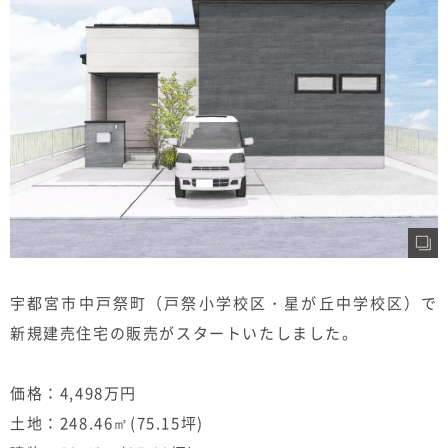
むぎくらについて
ニュース
ブログ
イベント
オーナー様Q&A
資料請求
宇都宮市中戸祭町（戸祭小学校区・星が丘中学校区）で
新規建売住宅の販売がスタートいたしました。
お問い合わせ
0120-37-
お電話での
価格：4,498万円
お問い合わ
1806
せ
土地：248.46㎡(75.15坪)