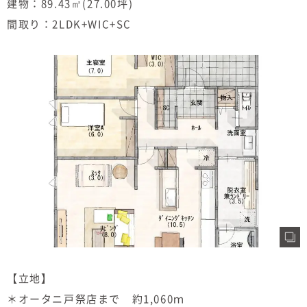
建物：89.43㎡(27.00坪)
間取り：2LDK+WIC+SC
【立地】
＊オータニ戸祭店まで 約1,060ｍ