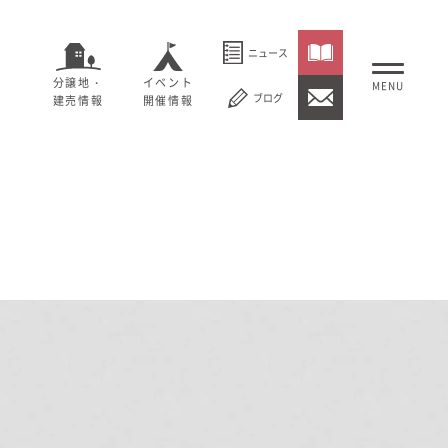
ニュース
分譲地・
イベント
ブログ
建売情報
開催情報
いること
セージ
むぎくらについて
概要
大切にしていること
社長メッセージ
理念
会社概要
紹介
経営理念
事業紹介
情報
採用情報