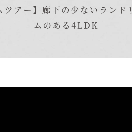
在来工法の仕様と性能
ムツアー】廊下の少ないランド
EDIT HOUSE
標準設備
ムのある4LDK
アフターメンテナンス
イベント情報
ニュース
ブログ
プライバシーポリシー