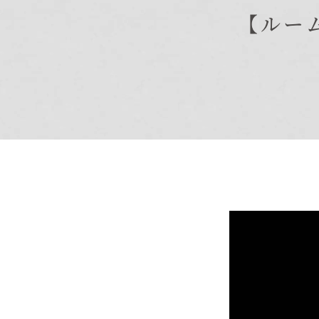
【ルー
商品紹介
商品一覧
コノイエ（規格）
- Momore
- Piatta
- 平屋の家
アトリエ（注文）
EDIT HOUSE