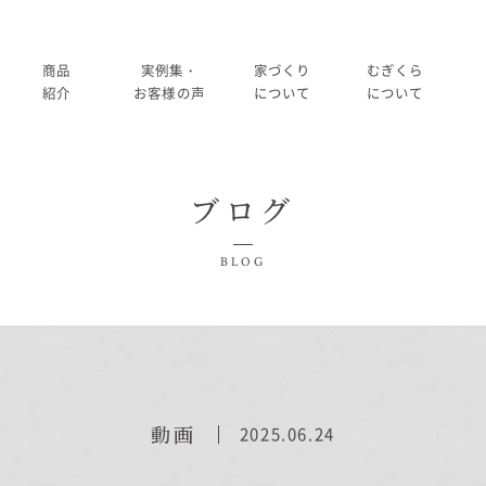
商品
実例集・
家づくり
むぎくら
紹介
お客様の声
について
について
商品一覧
暮らし方紹介
家づくりの流れ
大切にして
ブログ
コノイエ（規格）
施工事例
在来工法の仕様と性能
社長メッ
実例集・お客様の声
BLOG
Momore
お客様の声
標準設備
会社
暮らし方紹介
施工事例
Piatta
アフターメンテナンス
経営
お客様の声
平屋の家
事業
家づくりについて
動画
2025.06.24
アトリエ（注文）
採用
家づくりの流れ