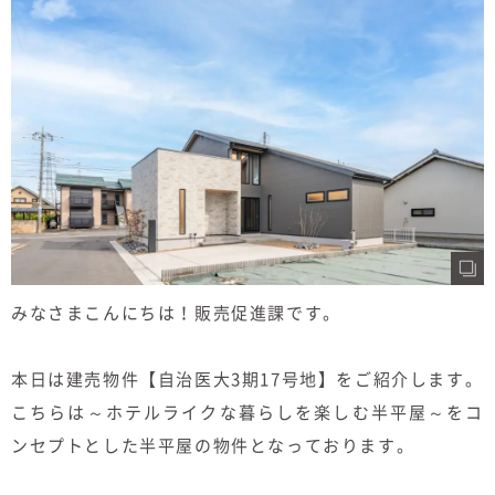
むぎくらについて
ニュース
ブログ
イベント
オーナー様Q&A
資料請求
みなさまこんにちは！販売促進課です。
お問い合わせ
本日は建売物件【自治医大3期17号地】をご紹介します。
0120-37-
こちらは～ホテルライクな暮らしを楽しむ半平屋～をコ
お電話での
ンセプトとした半平屋の物件となっております。
お問い合わ
1806
せ