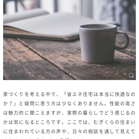
むぎくらについて
ニュース
ブログ
イベント
オーナー様Q&A
資料請求
家づくりを考える中で、「省エネ住宅は本当に快適なの
か？」と疑問に思う方は少なくありません。性能の高さ
お問い合わせ
は魅力的に聞こえますが、実際の暮らしでどう感じるの
0120-37-
お電話での
かは気になるところです。ここでは、むぎくらの住まい
お問い合わ
1806
せ
に住まわれている方の声や、日々の相談を通して見えて