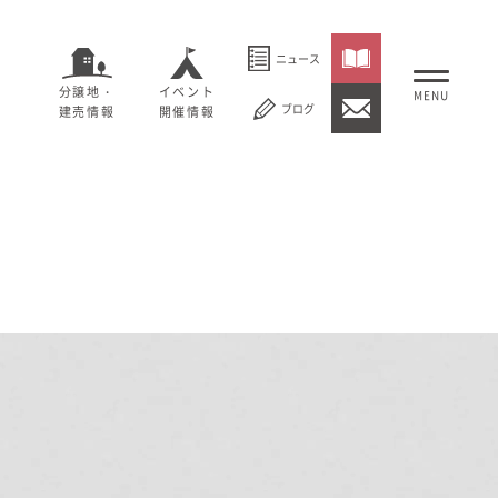
ニュース
分譲地・
イベント
ブログ
建売情報
開催情報
いること
セージ
むぎくらについて
概要
大切にしていること
社長メッセージ
理念
会社概要
紹介
経営理念
事業紹介
情報
採用情報