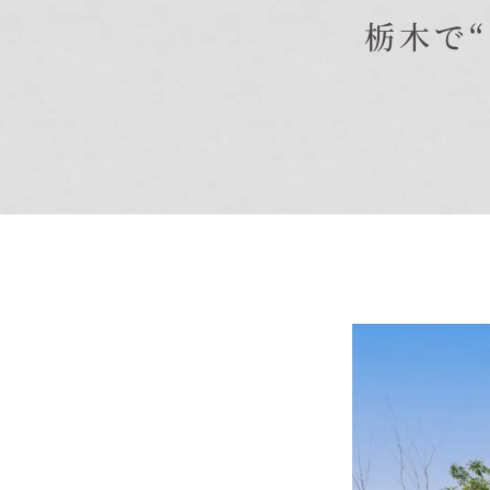
栃木で
商品紹介
商品一覧
コノイエ（規格）
- Momore
- Piatta
- 平屋の家
アトリエ（注文）
EDIT HOUSE