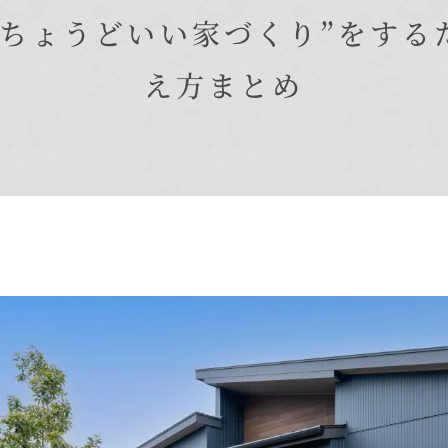
在来工法の仕様と性能
“ちょうどいい家づくり”をする
EDIT HOUSE
標準設備
え方まとめ
アフターメンテナンス
イベント情報
ニュース
ブログ
プライバシーポリシー