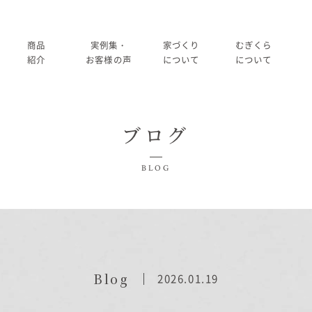
商品
実例集・
家づくり
むぎくら
紹介
お客様の声
について
について
商品一覧
暮らし方紹介
家づくりの流れ
大切にして
ブログ
コノイエ（規格）
施工事例
在来工法の仕様と性能
社長メッ
実例集・お客様の声
BLOG
Momore
お客様の声
標準設備
会社
暮らし方紹介
施工事例
Piatta
アフターメンテナンス
経営
お客様の声
平屋の家
事業
家づくりについて
Blog
2026.01.19
アトリエ（注文）
採用
家づくりの流れ