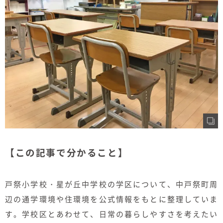
むぎくらについて
ニュース
ブログ
イベント
オーナー様Q&A
資料請求
【この記事で分かること】
お問い合わせ
戸祭小学校・星が丘中学校の学区について、中戸祭町周
0120-37-
お電話での
辺の通学環境や住環境を公式情報をもとに整理していま
お問い合わ
1806
せ
す。学校区とあわせて、日常の暮らしやすさを考えたい