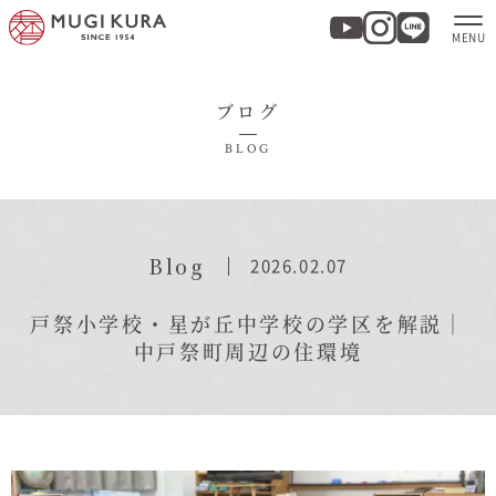
ブログ
ホーム
BLOG
分譲地・建売情報
モデルハウス
Blog
2026.02.07
商品紹介
戸祭小学校・星が丘中学校の学区を解説｜
中戸祭町周辺の住環境
実例集・お客様の声
家づくりについて