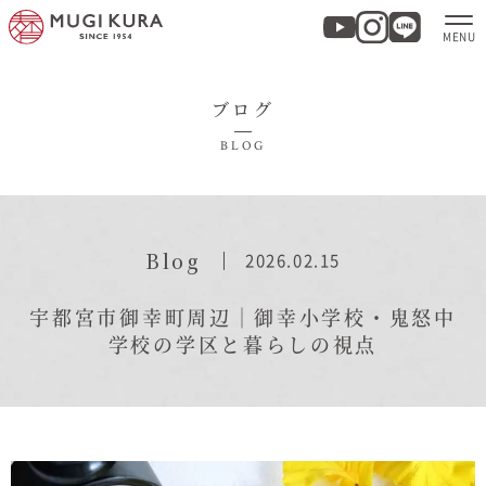
ブログ
ホーム
BLOG
分譲地・建売情報
モデルハウス
Blog
2026.02.15
商品紹介
宇都宮市御幸町周辺｜御幸小学校・鬼怒中
学校の学区と暮らしの視点
実例集・お客様の声
家づくりについて