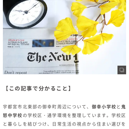
むぎくらについて
ニュース
ブログ
イベント
オーナー様Q&A
資料請求
【この記事で分かること】
お問い合わせ
宇都宮市北東部の御幸町周辺について、
御幸小学校
と
鬼
0120-37-
お電話での
怒中学校
の学校区・通学環境を整理しています。学校区
お問い合わ
1806
せ
と暮らしを結びつけ、日常生活の視点から住まい選びを