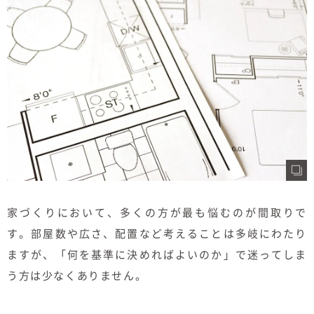
むぎくらについて
ニュース
ブログ
イベント
オーナー様Q&A
資料請求
家づくりにおいて、多くの方が最も悩むのが間取りで
す。部屋数や広さ、配置など考えることは多岐にわたり
お問い合わせ
ますが、「何を基準に決めればよいのか」で迷ってしま
0120-37-
お電話での
う方は少なくありません。
お問い合わ
1806
せ