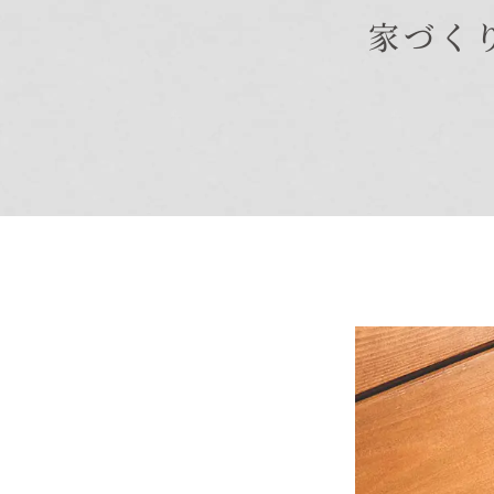
家づく
商品紹介
商品一覧
コノイエ（規格）
- Momore
- Piatta
- 平屋の家
アトリエ（注文）
EDIT HOUSE