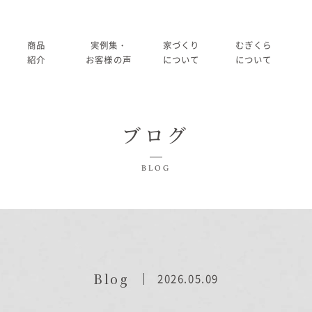
商品
実例集・
家づくり
むぎくら
紹介
お客様の声
について
について
商品一覧
暮らし方紹介
家づくりの流れ
大切にして
ブログ
コノイエ（規格）
施工事例
在来工法の仕様と性能
社長メッ
実例集・お客様の声
BLOG
Momore
お客様の声
標準設備
会社
暮らし方紹介
施工事例
Piatta
アフターメンテナンス
経営
お客様の声
平屋の家
事業
家づくりについて
Blog
2026.05.09
アトリエ（注文）
採用
家づくりの流れ