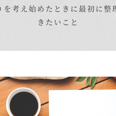
在来工法の仕様と性能
りを考え始めたときに最初に整
EDIT HOUSE
標準設備
きたいこと
アフターメンテナンス
イベント情報
ニュース
ブログ
プライバシーポリシー