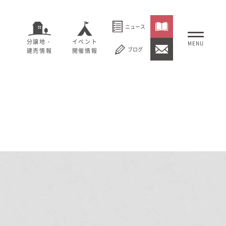
ニュース
分譲地・
イベント
ブログ
建売情報
開催情報
いること
セージ
むぎくらについて
概要
大切にしていること
社長メッセージ
理念
会社概要
紹介
経営理念
事業紹介
情報
採用情報