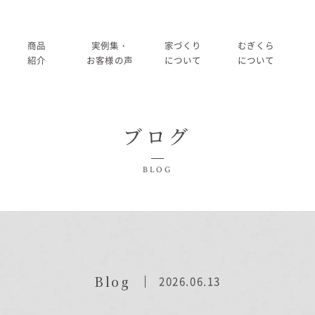
商品
実例集・
家づくり
むぎくら
紹介
お客様の声
について
について
商品一覧
暮らし方紹介
家づくりの流れ
大切にして
ブログ
コノイエ（規格）
施工事例
在来工法の仕様と性能
社長メッ
実例集・お客様の声
BLOG
Momore
お客様の声
標準設備
会社
暮らし方紹介
施工事例
Piatta
アフターメンテナンス
経営
お客様の声
平屋の家
事業
家づくりについて
Blog
2026.06.13
アトリエ（注文）
採用
家づくりの流れ