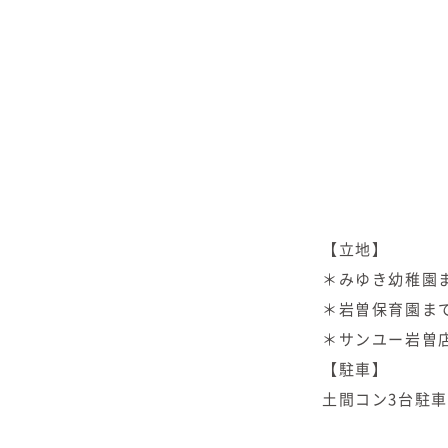
【立地】
＊みゆき幼稚園ま
＊岩曽保育園まで
＊サンユー岩曽店
【駐車】
土間コン3台駐