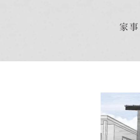
商品紹介
家事
商品一覧
コノイエ（規格）
- Momore
- Piatta
- 平屋の家
アトリエ（注文）
EDIT HOUSE