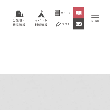
ニュース
分譲地・
イベント
ブログ
建売情報
開催情報
いること
セージ
むぎくらについて
概要
大切にしていること
社長メッセージ
理念
会社概要
紹介
経営理念
事業紹介
情報
採用情報