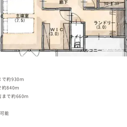
で約930ｍ
約840ｍ
まで約660ｍ
車可能