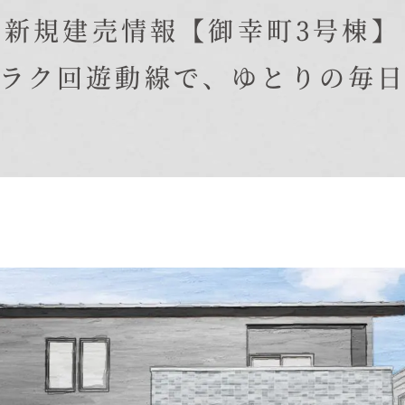
在来工法の仕様と性能
新規建売情報【御幸町3号棟】
EDIT HOUSE
標準設備
ラク回遊動線で、ゆとりの毎
アフターメンテナンス
イベント情報
ニュース
ブログ
プライバシーポリシー