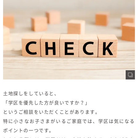
むぎくらについて
ニュース
ブログ
イベント
オーナー様Q&A
資料請求
土地探しをしていると、
「学区を優先した方が良いですか？」
お問い合わせ
というご相談をいただくことがあります。
0120-37-
お電話での
特に小さなお子さまがいるご家庭では、学区は気になる
お問い合わ
1806
せ
ポイントの一つです。