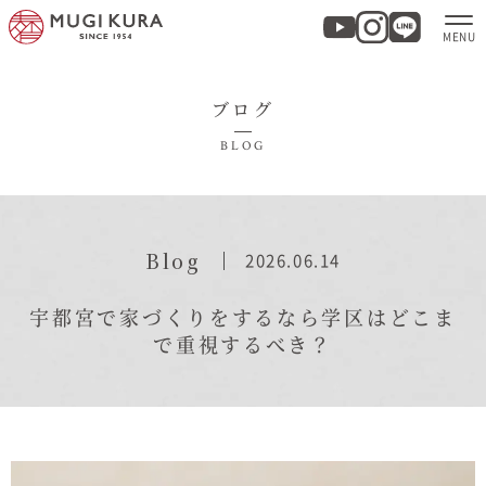
ブログ
ホーム
BLOG
分譲地・建売情報
モデルハウス
Blog
2026.06.14
商品紹介
宇都宮で家づくりをするなら学区はどこま
で重視するべき？
実例集・お客様の声
家づくりについて