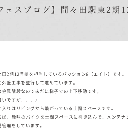
在来工法の仕様と性能
フェスブログ】間々田駅東2期1
EDIT HOUSE
標準設備
アフターメンテナンス
イベント情報
ニュース
ブログ
プライバシーポリシー
々田2期12号棟を担当しているパッション8（エイト）です。
と外壁工事を並行して進めています。
の金属階段なので未だに梯子での上下移動です。
良いですが．．．）
に入りはリビングから繋がっている土間スペースです。
らば、趣味のバイクを土間スペースに引き込んで、メンテナ
場管理をしています。