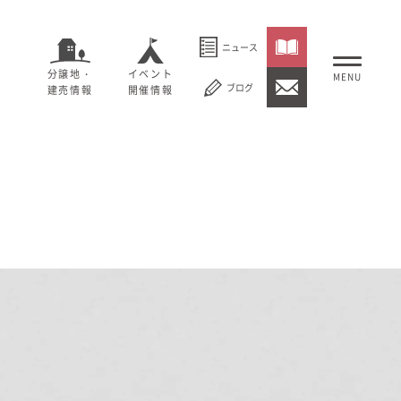
ニュース
分譲地・
イベント
ブログ
建売情報
開催情報
いること
セージ
むぎくらについて
概要
大切にしていること
社長メッセージ
理念
会社概要
紹介
経営理念
事業紹介
情報
採用情報