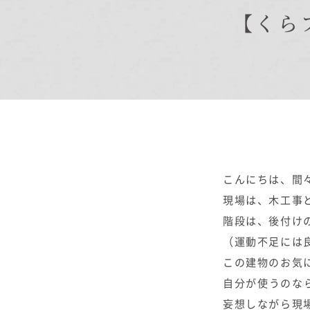
【くら
商品紹介
商品一覧
コノイエ（規格）
- Momore
- Piatta
- 平屋の家
アトリエ（注文）
こんにちは、間
EDIT HOUSE
現場は、木工事
階段は、後付け
（運動不足には
この建物のお気
自分が使うのな
妄想しながら現