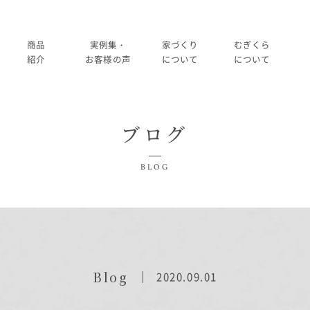
商品
実例集・
家づくり
むぎくら
紹介
お客様の声
について
について
商品一覧
暮らし方紹介
家づくりの流れ
大切にして
ブログ
コノイエ（規格）
施工事例
在来工法の仕様と性能
社長メッ
実例集・お客様の声
BLOG
Momore
お客様の声
標準設備
会社
暮らし方紹介
施工事例
Piatta
アフターメンテナンス
経営
お客様の声
平屋の家
事業
家づくりについて
Blog
2020.09.01
アトリエ（注文）
採用
家づくりの流れ