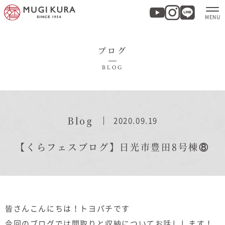
ブログ
ホーム
BLOG
分譲地・建売情報
モデルハウス
Blog
2020.09.19
商品紹介
【くらフェスブログ】日光市豊田8号棟⑧
実例集・お客様の声
家づくりについて
皆さんこんにちは！トヨパチです
今回のブログでは間取りと収納についてお話しします！