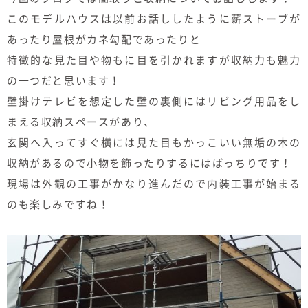
むぎくらについて
このモデルハウスは以前お話ししたように薪ストーブが
あったり屋根がカネ勾配であったりと
特徴的な見た目や物もに目を引かれますが収納力も魅力
ニュース
ブログ
の一つだと思います！
壁掛けテレビを想定した壁の裏側にはリビング用品をし
イベント
まえる収納スペースがあり、
玄関へ入ってすぐ横には見た目もかっこいい無垢の木の
オーナー様Q&A
収納があるので小物を飾ったりするにはばっちりです！
現場は外観の工事がかなり進んだので内装工事が始まる
資料請求
のも楽しみですね！
お問い合わせ
0120-37-
お電話での
お問い合わ
1806
せ