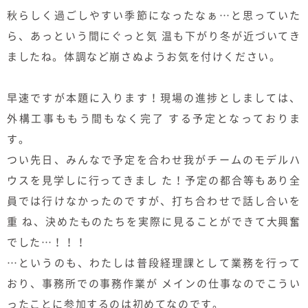
むぎくらについて
秋らしく過ごしやすい季節になったなぁ…と思っていた
ら、あっという間にぐっと気 温も下がり冬が近づいてき
ましたね。体調など崩さぬようお気を付けください。
ニュース
ブログ
早速ですが本題に入ります！現場の進捗としましては、
イベント
外構工事ももう間もなく完了 する予定となっておりま
す。
オーナー様Q&A
つい先日、みんなで予定を合わせ我がチームのモデルハ
ウスを見学しに行ってきまし た！予定の都合等もあり全
資料請求
員では行けなかったのですが、打ち合わせで話し合いを
重 ね、決めたものたちを実際に見ることができて大興奮
お問い合わせ
でした…！！！
0120-37-
…というのも、わたしは普段経理課として業務を行って
お電話での
お問い合わ
おり、事務所での事務作業が メインの仕事なのでこうい
1806
せ
ったことに参加するのは初めてなのです。