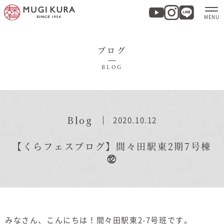
ブログ
ホーム
BLOG
分譲地・建売情報
モデルハウス
Blog
2020.10.12
商品紹介
【くらフェスブログ】間々田駅東2期7号棟
⑫
実例集・お客様の声
家づくりについて
みなさん、こんにちは！間々田駅東2-7号班です。