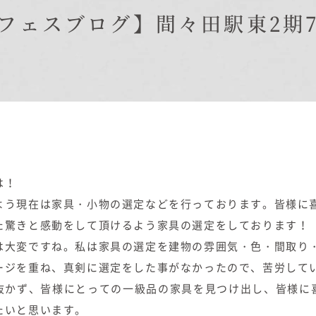
在来工法の仕様と性能
フェスブログ】間々田駅東2期
EDIT HOUSE
標準設備
アフターメンテナンス
イベント情報
ニュース
ブログ
プライバシーポリシー
は！
よう現在は家具・小物の選定などを行っております。皆様に
た驚きと感動をして頂けるよう家具の選定をしております！
は大変ですね。私は家具の選定を建物の雰囲気・色・間取り
ージを重ね、真剣に選定をした事がなかったので、苦労して
抜かず、皆様にとっての一級品の家具を見つけ出し、皆様に
たいと思います。