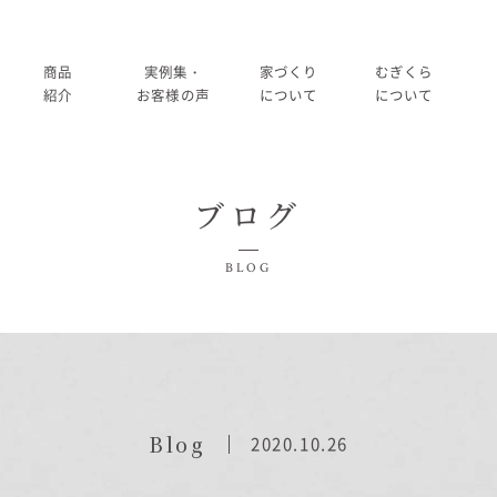
商品
実例集・
家づくり
むぎくら
紹介
お客様の声
について
について
商品一覧
暮らし方紹介
家づくりの流れ
大切にして
ブログ
コノイエ（規格）
施工事例
在来工法の仕様と性能
社長メッ
実例集・お客様の声
BLOG
Momore
お客様の声
標準設備
会社
暮らし方紹介
施工事例
Piatta
アフターメンテナンス
経営
お客様の声
平屋の家
事業
家づくりについて
Blog
2020.10.26
アトリエ（注文）
採用
家づくりの流れ