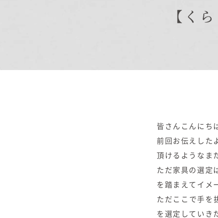
【くら
商品紹介
商品一覧
コノイエ（規格）
- Momore
- Piatta
- 平屋の家
アトリエ（注文）
皆さんこんにち
EDIT HOUSE
前回お伝えした
頂けるようなま
ただ家具の選定
を踏まえてイメ
ただここで手を
を選定していき