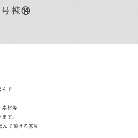
7号棟⑭
オーナー様Q&A
資料請求
お問い合わせ
お電話での
お問い合わせ
0120-37-
喜んで
1806
・素材等
います。
喜んで頂ける家具