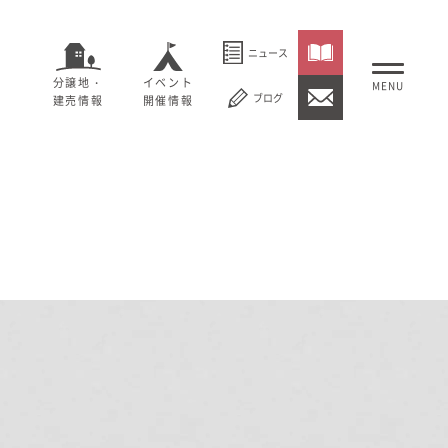
ニュース
分譲地・
イベント
ブログ
建売情報
開催情報
いること
セージ
むぎくらについて
概要
大切にしていること
社長メッセージ
理念
会社概要
紹介
経営理念
事業紹介
情報
採用情報