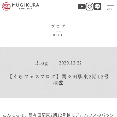
ブログ
ホーム
BLOG
分譲地・建売情報
モデルハウス
Blog
2020.12.22
商品紹介
【くらフェスブログ】間々田駅東2期12号
棟㉒
実例集・お客様の声
家づくりについて
こんにちは、間々田駅東2期12号棟モデルハウスのパッシ