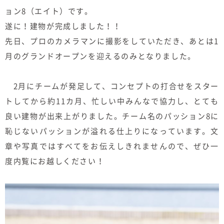
むぎくらについて
ョン8（エイト）です。
遂に！建物が完成しました！！
先日、プロのカメラマンに撮影をしていただき、あとは1
ニュース
ブログ
月のグランドオープンを迎えるのみとなりました。
イベント
2月にチームが発足して、コンセプトの打合せをスター
トしてから約11カ月、忙しい中みんなで協力し、とても
オーナー様Q&A
良い建物が出来上がりました。チーム名のパッション8に
恥じないパッションが溢れる仕上りになっています。文
資料請求
章や写真ではすべてをお伝えしきれませんので、ぜひ一
度内覧にお越しください！
お問い合わせ
0120-37-
お電話での
お問い合わ
1806
せ