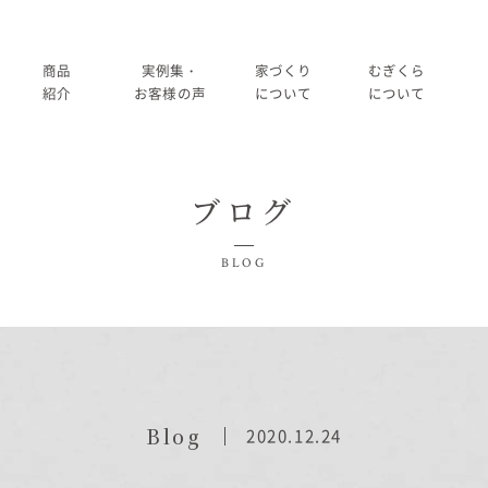
商品
実例集・
家づくり
むぎくら
紹介
お客様の声
について
について
商品一覧
暮らし方紹介
家づくりの流れ
大切にして
ブログ
コノイエ（規格）
施工事例
在来工法の仕様と性能
社長メッ
実例集・お客様の声
BLOG
Momore
お客様の声
標準設備
会社
暮らし方紹介
施工事例
Piatta
アフターメンテナンス
経営
お客様の声
平屋の家
事業
家づくりについて
Blog
2020.12.24
アトリエ（注文）
採用
家づくりの流れ