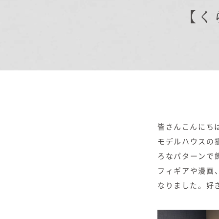
【く
商品紹介
商品一覧
コノイエ（規格）
- Momore
- Piatta
- 平屋の家
アトリエ（注文）
皆さんこんにち
EDIT HOUSE
モデルハウスの
ろなパターンで
フィギアや漫画
なりました。好