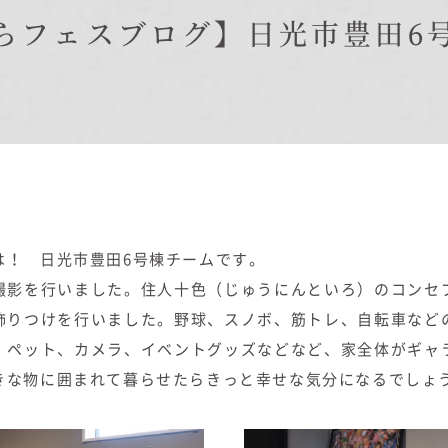
在来工法の仕様と性能
らフェスブログ】日光市豊田6
EDIT HOUSE
標準設備
アフターメンテナンス
イベント情報
ニュース
ブログ
プライバシーポリシー
は！ 日光市豊田6号棟チームです。
撮影を行いました。住人十色（じゅうにんといろ）のコンセ
飾りつけを行いました。野球、スノボ、筋トレ、自転車など
、ペット、カメラ、イベントグッズなどなど、家全体がギャ
きな物に囲まれて暮らせたらきっと幸せな気分になるでしょ