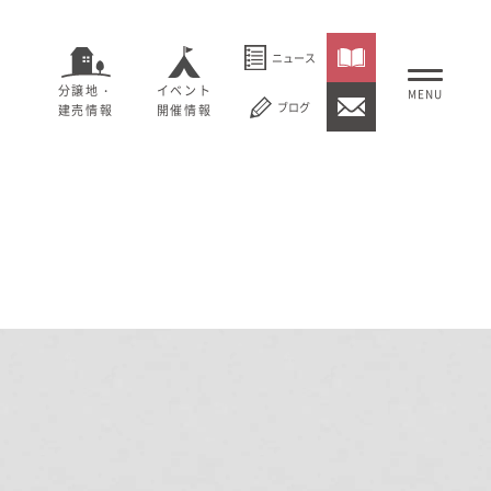
ニュース
分譲地・
イベント
ブログ
建売情報
開催情報
いること
セージ
むぎくらについて
概要
大切にしていること
社長メッセージ
理念
会社概要
紹介
経営理念
事業紹介
情報
採用情報