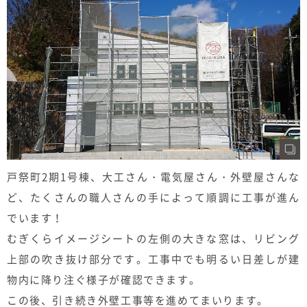
むぎくらについて
ニュース
ブログ
イベント
オーナー様Q&A
戸祭町2期1号棟、大工さん・電気屋さん・外壁屋さんな
資料請求
ど、たくさんの職人さんの手によって順調に工事が進ん
でいます！
お問い合わせ
むぎくらイメージシートの左側の大きな窓は、リビング
0120-37-
上部の吹き抜け部分です。工事中でも明るい日差しが建
お電話での
お問い合わ
物内に降り注ぐ様子が確認できます。
1806
せ
この後、引き続き外壁工事等を進めてまいります。