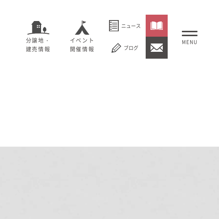
ニュース
分譲地・
イベント
ブログ
建売情報
開催情報
いること
セージ
むぎくらについて
概要
大切にしていること
社長メッセージ
理念
会社概要
紹介
経営理念
事業紹介
情報
採用情報