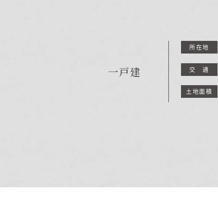
商品紹介
商品一覧
所在地
コノイエ（規格）
一戸建
交 通
- Momore
- Piatta
土地面積
- 平屋の家
アトリエ（注文）
EDIT HOUSE