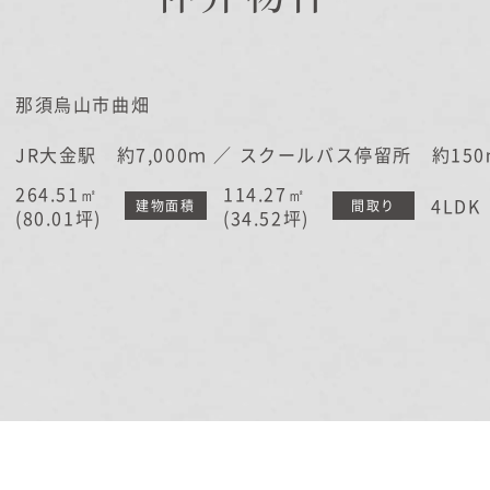
在来工法の仕様と性能
EDIT HOUSE
標準設備
アフターメンテナンス
那須烏山市曲畑
イベント情報
JR大金駅 約7,000ｍ ／ スクールバス停留所 約150
ニュース
264.51㎡
114.27㎡
4LDK
建物面積
間取り
ブログ
(80.01坪)
(34.52坪)
プライバシーポリシー