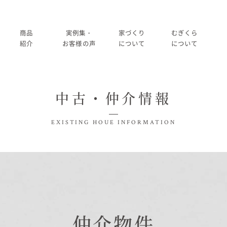
商品
実例集・
家づくり
むぎくら
紹介
お客様の声
について
について
商品一覧
暮らし方紹介
家づくりの流れ
大切にして
中古・仲介情報
コノイエ（規格）
施工事例
在来工法の仕様と性能
社長メッ
実例集・お客様の声
EXISTING HOUE
INFORMATION
Momore
お客様の声
標準設備
会社
暮らし方紹介
施工事例
Piatta
アフターメンテナンス
経営
お客様の声
平屋の家
事業
家づくりについて
アトリエ（注文）
採用
仲介物件
家づくりの流れ