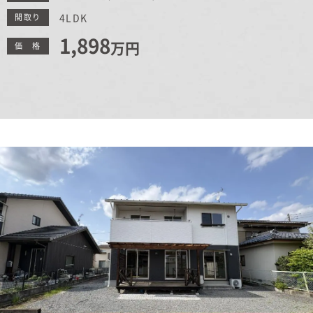
むぎくらについて
4LDK
間取り
1,898
万円
価 格
ニュース
ブログ
イベント
オーナー様Q&A
資料請求
お問い合わせ
0120-37-
お電話での
お問い合わ
1806
せ