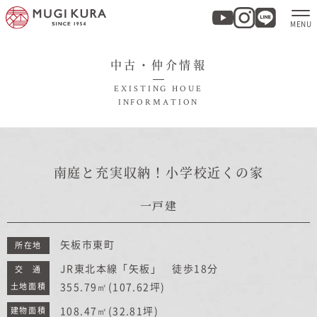
中古・仲介情報
ホーム
EXISTING HOUE
INFORMATION
分譲地・建売情報
モデルハウス
南庭と充実収納！小学校近くの家
商品紹介
一戸建
実例集・お客様の声
矢板市東町
所在地
JR東北本線「矢板」 徒歩18分
交 通
355.79㎡
(107.62坪)
家づくりについて
土地面積
108.47㎡
(32.81坪)
建物面積