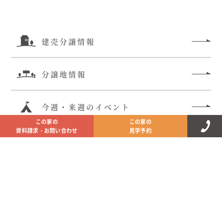
建売分譲情報
分譲地情報
今週・来週のイベント
この家の
この家の
むぎくら
>
中古・仲介情報
>
矢板市東町 中古住
資料請求・お問い合わせ
見学予約
宅
資料請求