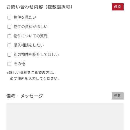
むぎくらについて
お問い合わせ内容
（複数選択可）
必須
物件を見たい
物件の資料がほしい
ニュース
ブログ
物件についての質問
購入相談をしたい
イベント
別の物件を紹介してほしい
その他
オーナー様Q&A
※詳しい資料をご希望の方は、
必ず住所を入力してください。
資料請求
備考・メッセージ
任意
お問い合わせ
0120-37-
お電話での
お問い合わ
1806
せ