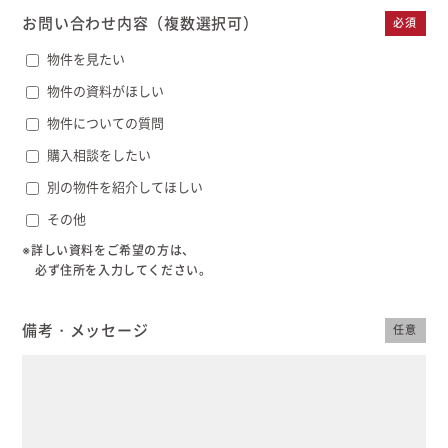
むぎくらについて
お問い合わせ内容
（複数選択可）
必須
物件を見たい
物件の資料がほしい
ニュース
ブログ
物件についての質問
購入相談をしたい
イベント
別の物件を紹介してほしい
その他
オーナー様Q&A
※詳しい資料をご希望の方は、
必ず住所を入力してください。
資料請求
備考・メッセージ
任意
お問い合わせ
0120-37-
お電話での
お問い合わ
1806
せ