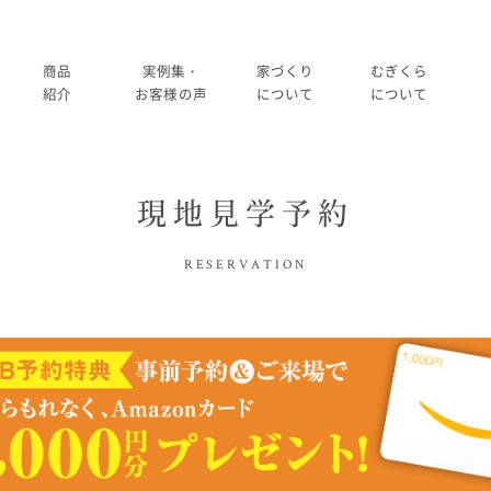
商品
実例集・
家づくり
むぎくら
紹介
お客様の声
について
について
商品一覧
暮らし方紹介
家づくりの流れ
大切にして
現地見学予約
コノイエ（規格）
施工事例
在来工法の仕様と性能
社長メッ
実例集・お客様の声
RESERVATION
Momore
お客様の声
標準設備
会社
暮らし方紹介
施工事例
Piatta
アフターメンテナンス
経営
お客様の声
平屋の家
事業
家づくりについて
アトリエ（注文）
採用
家づくりの流れ