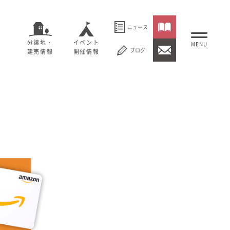
ニュース
分譲地・
イベント
ブログ
建売情報
開催情報
いること
セージ
むぎくらについて
概要
大切にしていること
社長メッセージ
理念
会社概要
紹介
経営理念
事業紹介
情報
採用情報