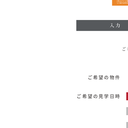
商品紹介
商品一覧
コノイエ（規格）
- Momore
ご
- Piatta
- 平屋の家
アトリエ（注文）
ご希望の物件
EDIT HOUSE
ご希望の見学日時