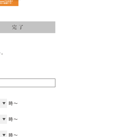
オーナー様Q&A
資料請求
い。
お問い合わせ
お電話での
お問い合わせ
0120-37-
1806
時〜
時〜
時〜