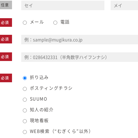
任意
メール
電話
必須
必須
必須
折り込み
必須
ポスティングチラシ
SUUMO
知人の紹介
現地看板
WEB検索（“むぎくら”以外）