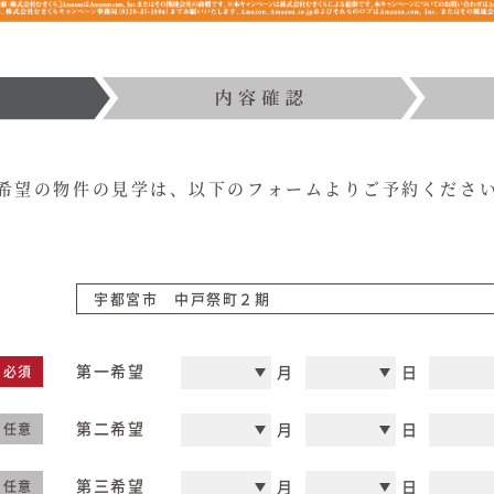
在来工法の仕様と性能
EDIT HOUSE
標準設備
アフターメンテナンス
イベント情報
ニュース
希望の物件の見学は、
以下のフォームよりご予約くださ
ブログ
プライバシーポリシー
宇都宮市 中戸祭町２期
第一希望
月
日
必須
第二希望
月
日
任意
第三希望
月
日
任意