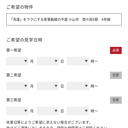
むぎくらについて
ご希望の物件
「洗濯」をラクにする家事動線の平屋 小山市 間々田5期 4号棟
ニュース
ブログ
ご希望の見学日時
イベント
第一希望
必須
月
日
時〜
オーナー様Q&A
第二希望
任意
資料請求
月
日
時〜
お問い合わせ
第三希望
任意
0120-37-
月
日
時〜
お電話での
お問い合わ
1806
せ
休業日等によりご希望に添えない場合がございます。
後ほどご連絡いたしますので、詳細な時間等はご相談ください。